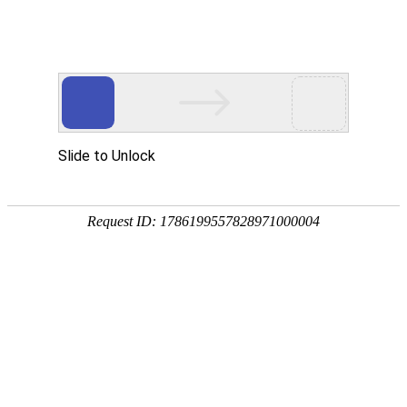
华贤五金专注智能锁/电子门锁/锁外壳配件/电机端盖/锌铝合金五金压铸加工
网站首页
产品展示
关于我们