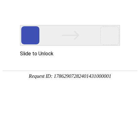
华贤五金专注智能锁/电子门锁/锁外壳配件/电机端盖/锌铝合金五金压铸加工
网站首页
产品展示
关于我们