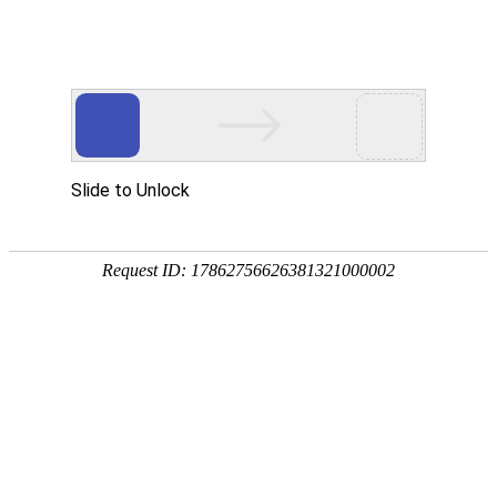
华贤五金专注智能锁/电子门锁/锁外壳配件/电机端盖/锌铝合金五金压铸加工
网站首页
产品展示
关于我们