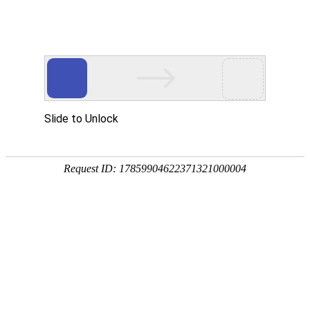
华贤五金专注智能锁/电子门锁/锁外壳配件/电机端盖/锌铝合金五金压铸加工
网站首页
产品展示
关于我们