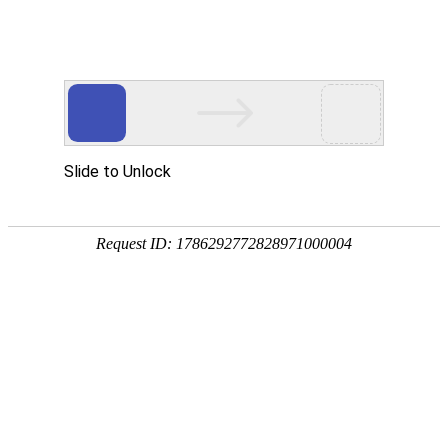
华贤五金专注智能锁/电子门锁/锁外壳配件/电机端盖/锌铝合金五金压铸加工
网站首页
产品展示
关于我们