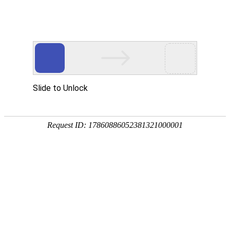
华贤五金专注智能锁/电子门锁/锁外壳配件/电机端盖/锌铝合金五金压铸加工
网站首页
产品展示
关于我们