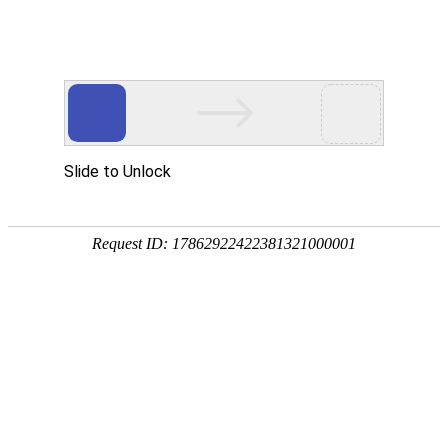
华贤五金专注智能锁/电子门锁/锁外壳配件/电机端盖/锌铝合金五金压铸加工
网站首页
产品展示
关于我们