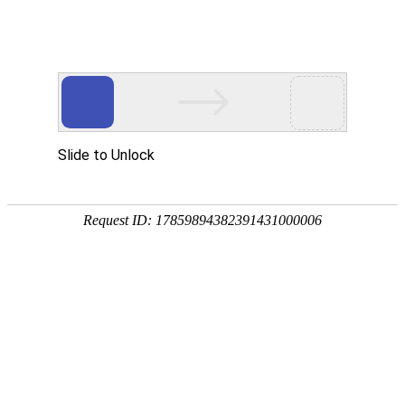
华贤五金专注智能锁/电子门锁/锁外壳配件/电机端盖/锌铝合金五金压铸加工
网站首页
产品展示
关于我们