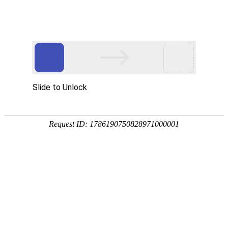
华贤五金专注智能锁/电子门锁/锁外壳配件/电机端盖/锌铝合金五金压铸加工
网站首页
产品展示
关于我们