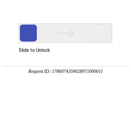
华贤五金专注智能锁/电子门锁/锁外壳配件/电机端盖/锌铝合金五金压铸加工
网站首页
产品展示
关于我们