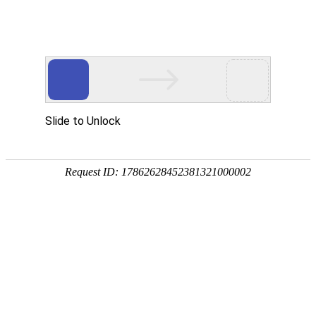
华贤五金专注智能锁/电子门锁/锁外壳配件/电机端盖/锌铝合金五金压铸加工
网站首页
产品展示
关于我们