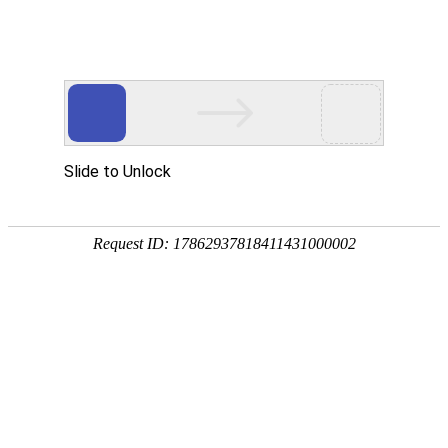
华贤五金专注智能锁/电子门锁/锁外壳配件/电机端盖/锌铝合金五金压铸加工
网站首页
产品展示
关于我们