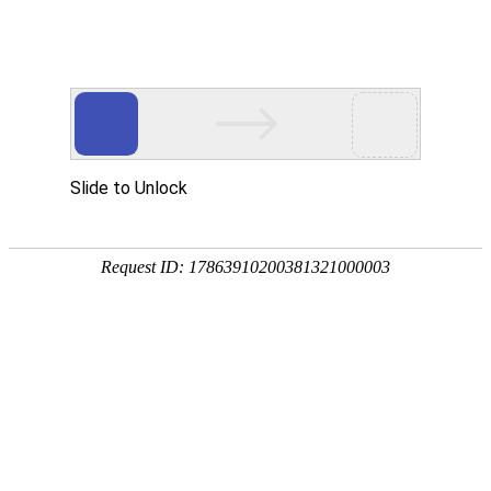
华贤五金专注智能锁/电子门锁/锁外壳配件/电机端盖/锌铝合金五金压铸加工
网站首页
产品展示
关于我们