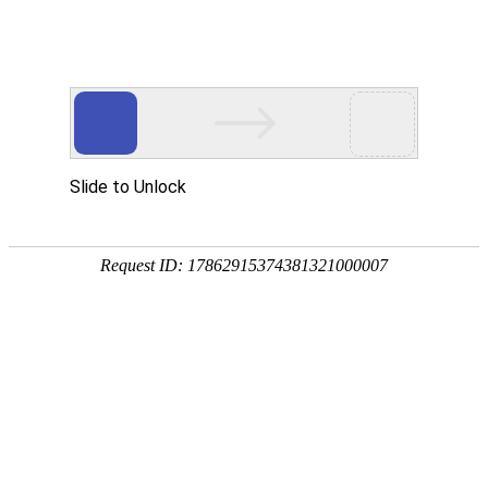
华贤五金专注智能锁/电子门锁/锁外壳配件/电机端盖/锌铝合金五金压铸加工
网站首页
产品展示
关于我们