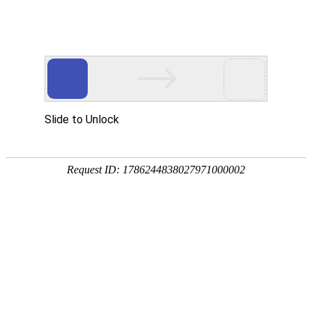
华贤五金专注智能锁/电子门锁/锁外壳配件/电机端盖/锌铝合金五金压铸加工
网站首页
产品展示
关于我们