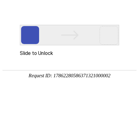
华贤五金专注智能锁/电子门锁/锁外壳配件/电机端盖/锌铝合金五金压铸加工
网站首页
产品展示
关于我们