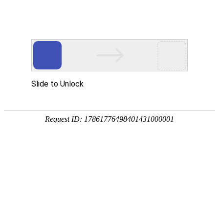
华贤五金专注智能锁/电子门锁/锁外壳配件/电机端盖/锌铝合金五金压铸加工
网站首页
产品展示
关于我们